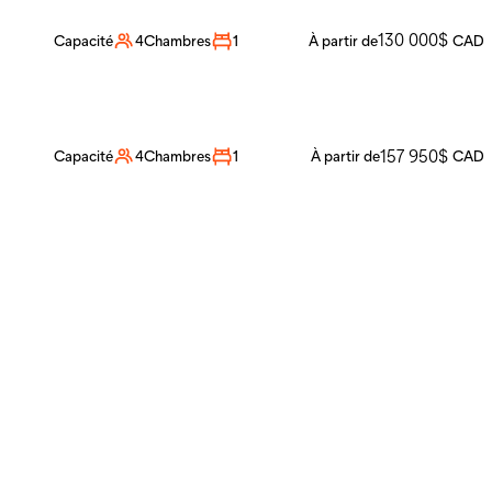
Nomad 30
130 000
$
Capacité
4
Chambres
1
À partir de
CAD
Thuya
157 950
$
Capacité
4
Chambres
1
À partir de
CAD