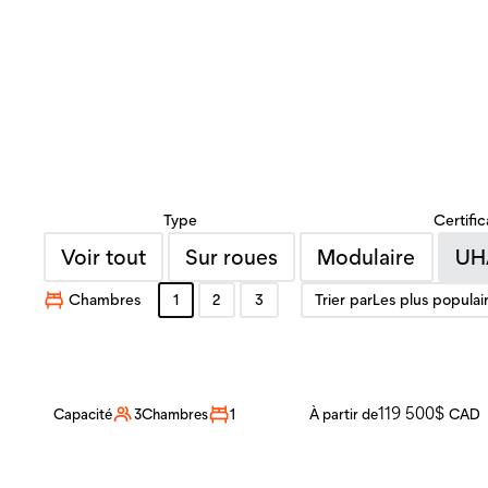
Type
Certific
Voir tout
Sur roues
Modulaire
UH
Chambres
1
2
3
Trier par
Les plus populai
Nomad 24
119 500
$
Capacité
3
Chambres
1
À partir de
CAD