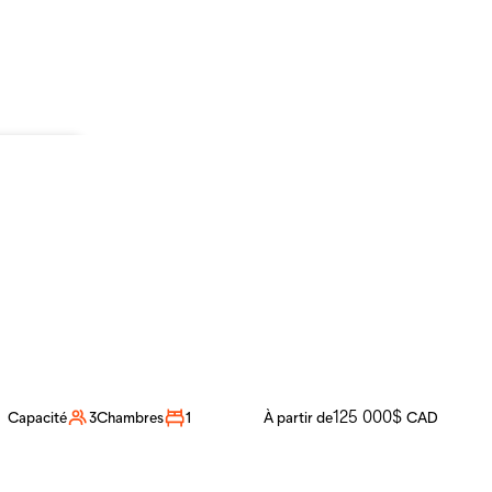
00
$
CAD
odulaire
Nomad 28
125 000
$
Capacité
3
Chambres
1
À partir de
CAD