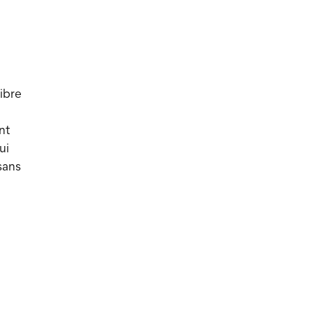
ibre
nt
ui
sans