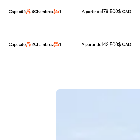
Noyer
178 500
$
Capacité
3
Chambres
1
À partir de
CAD
Mini 30
142 500
$
Capacité
2
Chambres
1
À partir de
CAD