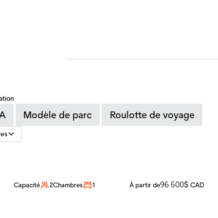
En vedette
Mini 35
à partir de
149 5
ation
Capacité
3
Chambres
1
Type
M
A
Modèle de parc
Roulotte de voyage
res
Mini 16
96 500
$
Capacité
2
Chambres
1
À partir de
CAD