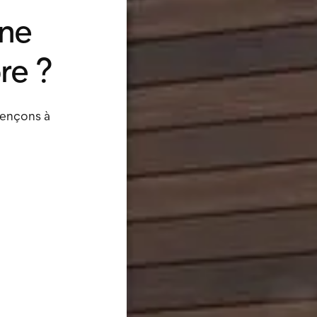
une
re ?
mençons à