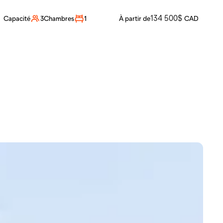
Nomad 5th wheel
134 500
$
Capacité
3
Chambres
1
À partir de
CAD