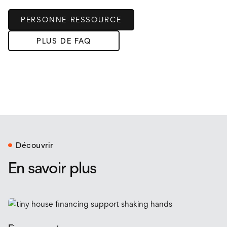
long de l'année. Que vous soyez dans un climat froid ou
terrain. Notre équipe peut vous fournir des conseils et de
chaud, nos conceptions maintiennent un environnement
PERSONNE-RESSOURCE
la documentation pouvant aider à votre demande.
intérieur stable et confortable.
PLUS DE FAQ
Découvrir
En savoir plus