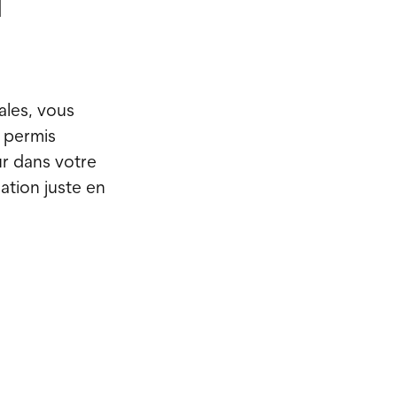
i
cales, vous
n permis
ur dans votre
ation juste en