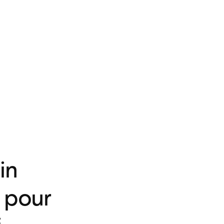
in
l pour