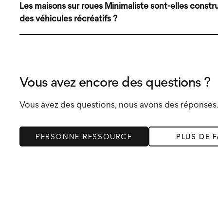
Les maisons sur roues Minimaliste sont-elles constru
maisons dans les parcs de véhicules de récréatifs, en
des véhicules récréatifs ?
campings. Contactez-nous si vous avez des questio
installer.
Oui ! Nos mini maisons sur roues sont conformes a
ce qui garantit qu'elles sont asssurables et sujette
Vous avez encore des questions ?
Vous avez des questions, nous avons des réponses
PERSONNE-RESSOURCE
PLUS DE 