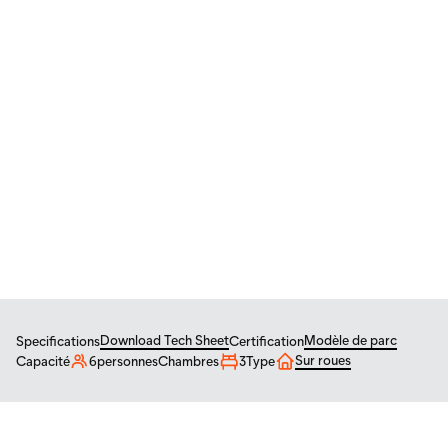
CAD
/
USD
Mini-maisons
Modèle de parc
CHARME
Charme – Le luxe et la
flexibilité accessible
$
201 500
From
CAD
Download Tech Sheet
Modèle de parc
Specifications
Certification
Sur roues
Capacité
6
personnes
Chambres
3
Type