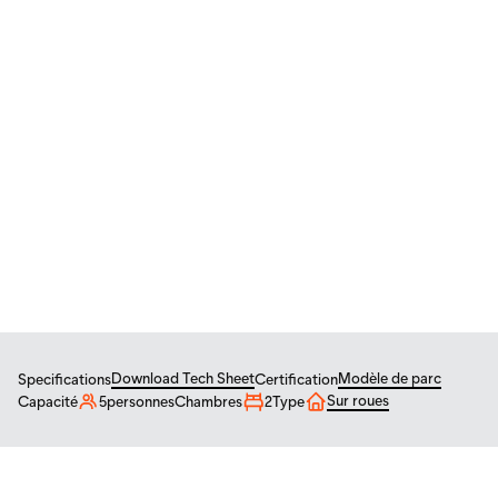
CAD
/
USD
Mini-maisons
Modèle de parc
NOYER XL
Noyer XL – taille familiale
deluxe
$
197 450
From
CAD
Download Tech Sheet
Modèle de parc
Specifications
Certification
Sur roues
Capacité
5
personnes
Chambres
2
Type